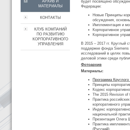
АРХИВ И
будет посвящено обсужден
МАТЕРИАЛЫ
Федерации:
Новые Принципы кор
КОНТАКТЫ
обсуждения, основн
Имплементация и мо
КЛУБ КОМПАНИЙ
Корпоративное упра
ПО РАЗВИТИЮ
Корпоративное управ
КОРПОРАТИВНОГО
В 2015 – 2017 гг. Круглый
УПРАВЛЕНИЯ
поддержке фонда Siemens In
исследований в целях пов
деловой этики среди публи
Фотоархив
Материалы:
Программа Круглого
Принципы корпоратив
Кодекс корпоративно
The 2015 Revision of
Практика российски
корпоративного упра
Индекс корпоративно
национальной практи
Презентация Олега Шв
Практика имплемент
(
Русский
)